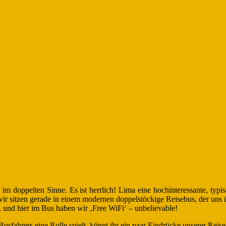
doppelten Sinne. Es ist herrlich! Lima eine hochinteressante, typisc
wir sitzen gerade in einem modernen doppelstöckige Reisebus, der un
, und hier im Bus haben wir ‚Free WiFi‘ – unbelievable!
usfahrers eine Rolle spielt, könnt ihr ein paar Eindrücke unserer Reis