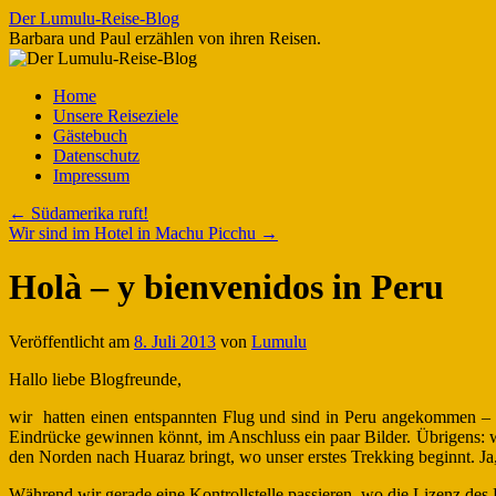
Zum
Der Lumulu-Reise-Blog
Inhalt
Barbara und Paul erzählen von ihren Reisen.
springen
Home
Unsere Reiseziele
Gästebuch
Datenschutz
Impressum
←
Südamerika ruft!
Wir sind im Hotel in Machu Picchu
→
Holà – y bienvenidos in Peru
Veröffentlicht am
8. Juli 2013
von
Lumulu
Hallo liebe Blogfreunde,
wir hatten einen entspannten Flug und sind in Peru angekommen – im 
Eindrücke gewinnen könnt, im Anschluss ein paar Bilder. Übrigens: 
den Norden nach Huaraz bringt, wo unser erstes Trekking beginnt. Ja
Während wir gerade eine Kontrollstelle passieren, wo die Lizenz des B