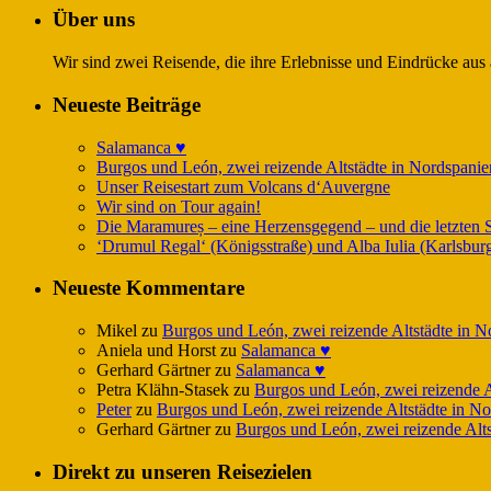
Über uns
Wir sind zwei Reisende, die ihre Erlebnisse und Eindrücke aus
Neueste Beiträge
Salamanca ♥️
Burgos und León, zwei reizende Altstädte in Nordspanie
Unser Reisestart zum Volcans d‘Auvergne
Wir sind on Tour again!
Die Maramureș – eine Herzensgegend – und die letzten S
‘Drumul Regal‘ (Königsstraße) und Alba Iulia (Karlsbur
Neueste Kommentare
Mikel
zu
Burgos und León, zwei reizende Altstädte in N
Aniela und Horst
zu
Salamanca ♥️
Gerhard Gärtner
zu
Salamanca ♥️
Petra Klähn-Stasek
zu
Burgos und León, zwei reizende A
Peter
zu
Burgos und León, zwei reizende Altstädte in N
Gerhard Gärtner
zu
Burgos und León, zwei reizende Alts
Direkt zu unseren Reisezielen