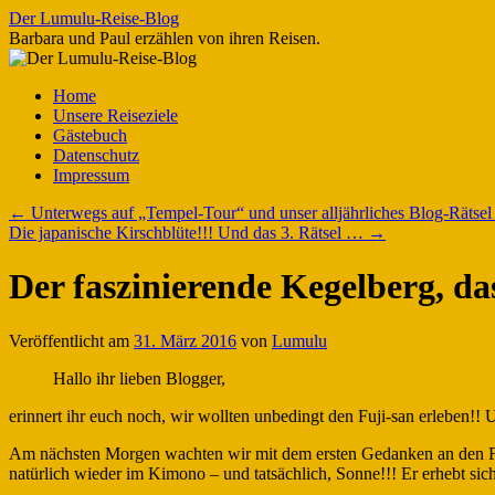
Zum
Der Lumulu-Reise-Blog
Inhalt
Barbara und Paul erzählen von ihren Reisen.
springen
Home
Unsere Reiseziele
Gästebuch
Datenschutz
Impressum
←
Unterwegs auf „Tempel-Tour“ und unser alljährliches Blog-Rätsel 
Die japanische Kirschblüte!!! Und das 3. Rätsel …
→
Der faszinierende Kegelberg, d
Veröffentlicht am
31. März 2016
von
Lumulu
Hallo ihr lieben Blogger,
erinnert ihr euch noch, wir wollten unbedingt den Fuji-san erleben!!
Am nächsten Morgen wachten wir mit dem ersten Gedanken an den Fuji-
natürlich wieder im Kimono – und tatsächlich, Sonne!!! Er erhebt sic