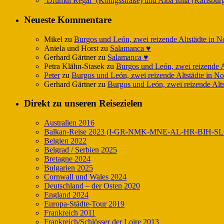
‘Drumul Regal‘ (Königsstraße) und Alba Iulia (Karlsbur
Neueste Kommentare
Mikel
zu
Burgos und León, zwei reizende Altstädte in N
Aniela und Horst
zu
Salamanca ♥️
Gerhard Gärtner
zu
Salamanca ♥️
Petra Klähn-Stasek
zu
Burgos und León, zwei reizende A
Peter
zu
Burgos und León, zwei reizende Altstädte in N
Gerhard Gärtner
zu
Burgos und León, zwei reizende Alts
Direkt zu unseren Reisezielen
Australien 2016
Balkan-Reise 2023 (I-GR-NMK-MNE-AL-HR-BIH-SL
Belgien 2022
Belgrad / Serbien 2025
Bretagne 2024
Bulgarien 2025
Cornwall und Wales 2024
Deutschland – der Osten 2020
England 2024
Europa-Städte-Tour 2019
Frankreich 2011
Frankreich/Schlösser der Loire 2013