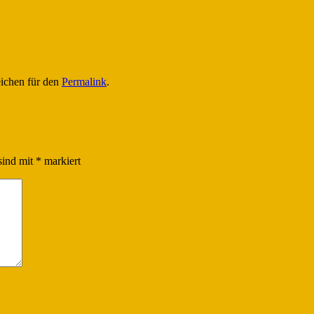
eichen für den
Permalink
.
sind mit
*
markiert