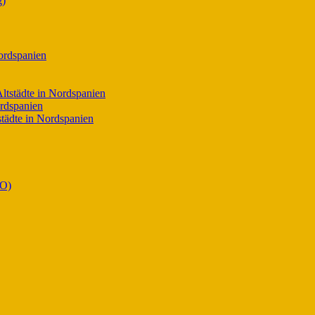
g)
ordspanien
ltstädte in Nordspanien
ordspanien
tädte in Nordspanien
O)